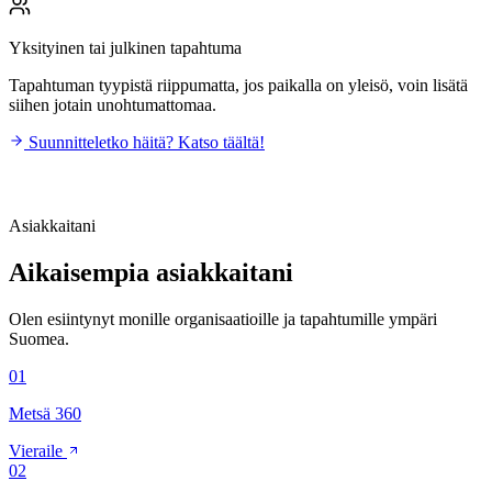
Yksityinen tai julkinen tapahtuma
Tapahtuman tyypistä riippumatta, jos paikalla on yleisö, voin lisätä
siihen jotain unohtumattomaa.
Suunnitteletko häitä? Katso täältä!
Asiakkaitani
Aikaisempia asiakkaitani
Olen esiintynyt monille organisaatioille ja tapahtumille ympäri
Suomea.
01
Metsä 360
Vieraile
02