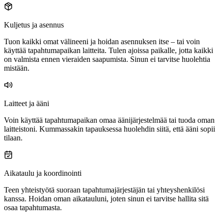
Kuljetus ja asennus
Tuon kaikki omat välineeni ja hoidan asennuksen itse – tai voin
käyttää tapahtumapaikan laitteita. Tulen ajoissa paikalle, jotta kaikki
on valmista ennen vieraiden saapumista. Sinun ei tarvitse huolehtia
mistään.
Laitteet ja ääni
Voin käyttää tapahtumapaikan omaa äänijärjestelmää tai tuoda oman
laitteistoni. Kummassakin tapauksessa huolehdin siitä, että ääni sopii
tilaan.
Aikataulu ja koordinointi
Teen yhteistyötä suoraan tapahtumajärjestäjän tai yhteyshenkilösi
kanssa. Hoidan oman aikatauluni, joten sinun ei tarvitse hallita sitä
osaa tapahtumasta.