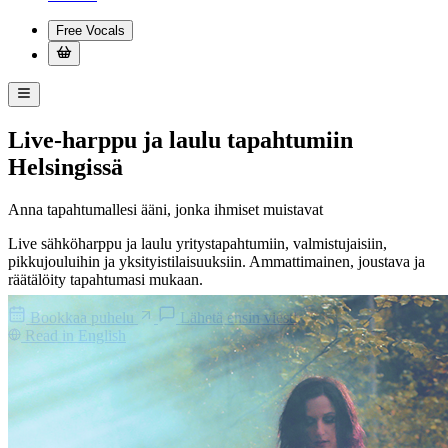
Free Vocals
Live-harppu ja laulu tapahtumiin
Helsingissä
Anna tapahtumallesi
ääni
, jonka ihmiset
muistavat
Live sähköharppu ja laulu yritystapahtumiin, valmistujaisiin,
pikkujouluihin ja yksityistilaisuuksiin. Ammattimainen, joustava ja
räätälöity tapahtumasi mukaan.
Bookkaa puhelu
Lähetä ensin viesti
Read in English